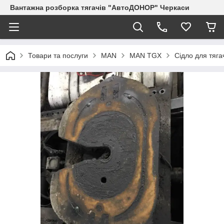
Вантажна розборка тягачів "АвтоДОНОР" Черкаси
Товари та послуги
MAN
MAN TGX
Сідло для тяг