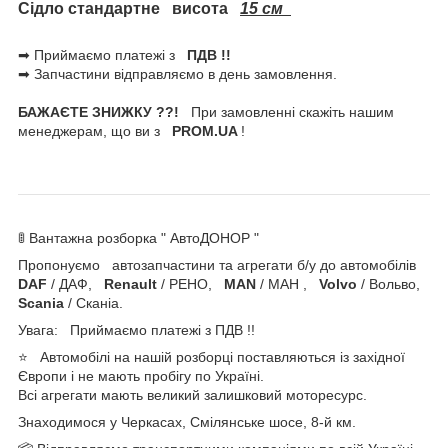
Сідло стандартне висота
15 см
➡ Приймаємо платежі з
ПДВ !!
➡ Запчастини відправляємо в день замовлення.
БАЖАЄТЕ ЗНИЖКУ ??!
При замовленні скажіть нашим
менеджерам, що ви з
PROM.UA
!
🚦 Вантажна розборка " АвтоДОНОР "
Пропонуємо автозапчастини та агрегати б/у до автомобілів
DAF
/ ДАФ,
Renault
/ РЕНО,
MAN
/ МАН ,
Volvo
/ Вольво,
Scania
/ Сканіа.
Увага: Приймаємо платежі з ПДВ !!
⭐ Автомобілі на нашій розборці поставляються із західної
Європи і не мають пробігу по Україні.
Всі агрегати мають великий залишковий моторесурс.
Знаходимося у Черкасах, Смілянське шосе, 8-й км.