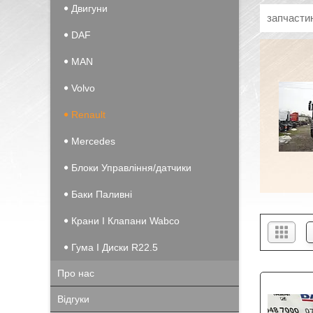
Двигуни
запчастин
DAF
MAN
Volvo
Renault
Mercedes
Блоки Управління/датчики
Баки Паливні
Крани І Клапани Wabco
Гума І Диски R22.5
Про нас
Відгуки