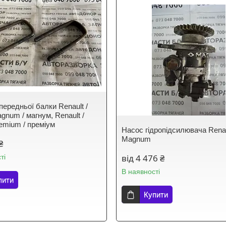
передньої балки Renault /
num / магнум, Renault /
mium / преміум
Насос гідропідсилювача Rena
Magnum
₴
від 4 476 ₴
ті
В наявності
пити
Купити