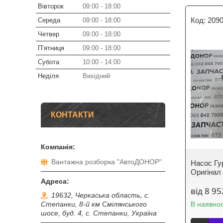
Вівторок
09:00
18:00
209
Середа
09:00
18:00
Четвер
09:00
18:00
Пʼятниця
09:00
18:00
Субота
10:00
14:00
Неділя
Вихідний
КОНТАКТИ
Вантажна розборка "АвтоДОНОР"
Насос Гур
Оригінал
від 8 95
19632, Черкаська область, с.
В наявнос
Степанки, 8-й км Смілянського
шосе, буд. 4, с. Степанки, Україна