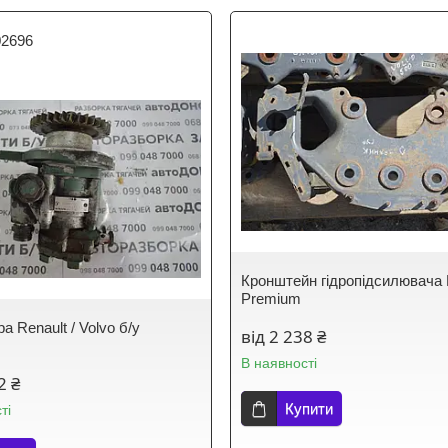
02696
Кронштейн гідропідсилювача 
Premium
а Renault / Volvo б/у
від 2 238 ₴
В наявності
2 ₴
Купити
ті