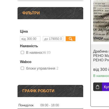
ФІЛЬТРИ
Ціна
Наявність
Драбина 
В наявності
89
РЕНО Mag
РЕНО Pre
Wabco
блоки управління
2
від 300 
В наявнос
Ку
ГРАФІК РОБОТИ
Понеділок
09:00
18:00