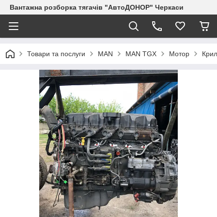
Вантажна розборка тягачів "АвтоДОНОР" Черкаси
Товари та послуги
MAN
MAN TGX
Мотор
Крил