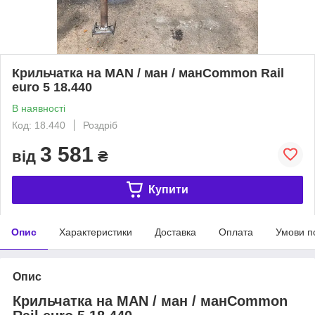
Крильчатка на MAN / ман / манCommon Rail
euro 5 18.440
В наявності
Код: 18.440
Роздріб
3 581
від
₴
Купити
Опис
Характеристики
Доставка
Оплата
Умови п
Опис
Крильчатка на MAN / ман / манCommon