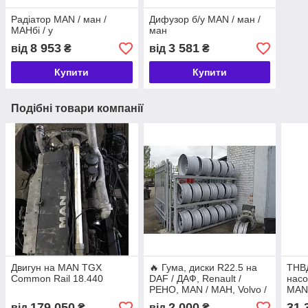
Радіатор MAN / ман /
Дифузор б/у MAN / ман /
МАНбі / у
ман
8 953
3 581
від
₴
від
₴
Купити
Купити
Подібні товари компанії
Двигун на MAN TGX
🔥 Гума, диски R22.5 на
ТНВД
Common Rail 18.440
DAF / ДАФ, Renault /
насо
РЕНО, MAN / МАН, Volvo /
MAN 
Вольво, Scania / Сканіа.
179 050
2 000
31 
від
₴
від
₴