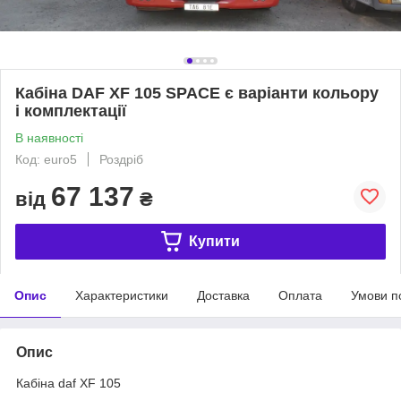
Кабіна DAF XF 105 SPACE є варіанти кольору
і комплектації
В наявності
Код: euro5
Роздріб
67 137
від
₴
Купити
Опис
Характеристики
Доставка
Оплата
Умови п
Опис
Кабіна daf XF 105