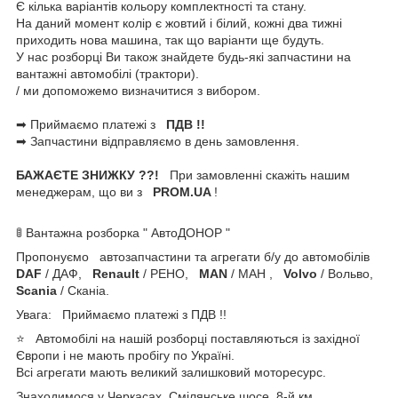
Є кілька варіантів кольору комплектності та стану.
На даний момент колір є жовтий і білий, кожні два тижні
приходить нова машина, так що варіанти ще будуть.
У нас розборці Ви також знайдете будь-які запчастини на
вантажні автомобілі (трактори).
/ ми допоможемо визначитися з вибором.
➡ Приймаємо платежі з
ПДВ !!
➡ Запчастини відправляємо в день замовлення.
БАЖАЄТЕ ЗНИЖКУ ??!
При замовленні скажіть нашим
менеджерам, що ви з
PROM.UA
!
🚦 Вантажна розборка " АвтоДОНОР "
Пропонуємо автозапчастини та агрегати б/у до автомобілів
DAF
/ ДАФ,
Renault
/ РЕНО,
MAN
/ МАН ,
Volvo
/ Вольво,
Scania
/ Сканіа.
Увага: Приймаємо платежі з ПДВ !!
⭐ Автомобілі на нашій розборці поставляються із західної
Європи і не мають пробігу по Україні.
Всі агрегати мають великий залишковий моторесурс.
Знаходимося у Черкасах, Смілянське шосе, 8-й км.