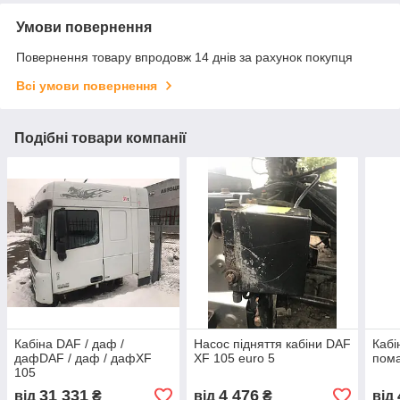
Умови повернення
Повернення товару впродовж 14 днів за рахунок покупця
Всі умови повернення
Подібні товари компанії
Кабіна DAF / даф /
Насос підняття кабіни DAF
Кабі
дафDAF / даф / дафXF
XF 105 euro 5
пом
105
31 331
4 476
від
₴
від
₴
від