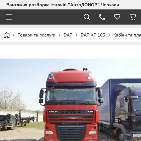
Вантажна розборка тягачів "АвтоДОНОР" Черкаси
Товари та послуги
DAF
DAF XF 105
Кабіни та пла