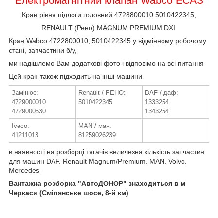
Електромагнітний клапан Wabco ECAS
Кран рівня підлоги головний 4728800010 5010422345,
RENAULT (Рено) MAGNUM PREMIUM DXI
Кран Wabco 4722800010, 5010422345
у відмінному робочому
стані, запчастини б/у,
ми надішлемо Вам додаткові фото і відповімо на всі питання
Цей кран також підходить на інші машини
Замінює:
Renault / РЕНО:
DAF / даф:
4729000010
5010422345
1333254
4729000530
1343254
Iveco:
MAN / ман:
41211013
81259026239
в наявності на розборці тягачів величезна кількість запчастин
для машин DAF, Renault Magnum/Premium, MAN, Volvo,
Mercedes
Вантажна розборка "АвтоДОНОР" знаходиться в м
Черкаси (Смілянське шосе, 8-й км)