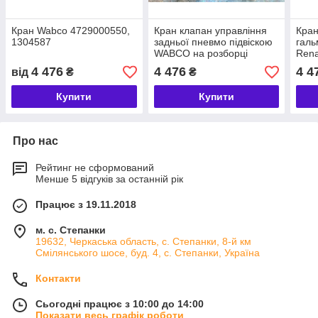
Кран Wabco 4729000550,
Кран клапан управління
Кран
1304587
задньої пневмо підвіскою
галь
WABCO на розборці
Rena
4 476
4 476
4 4
від
₴
₴
Купити
Купити
Про нас
Рейтинг не сформований
Менше 5 відгуків за останній рік
Працює з 19.11.2018
м. с. Степанки
19632, Черкаська область, с. Степанки, 8-й км
Смілянського шосе, буд. 4, с. Степанки, Україна
Контакти
Сьогодні працює з 10:00 до 14:00
Показати весь графік роботи