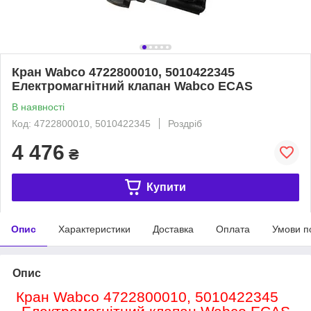
Кран Wabco 4722800010, 5010422345
Електромагнітний клапан Wabco ECAS
В наявності
Код: 4722800010, 5010422345
Роздріб
4 476
₴
Купити
Опис
Характеристики
Доставка
Оплата
Умови п
Опис
Кран Wabco 4722800010, 5010422345