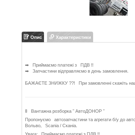
Опис
Характеристики
➡ Приймаємо платежі з ПДВ !!
➡ Запчастини відправляємо в день замовлення.
БАЖАЄТЕ ЗНИЖКУ ??! При замовленні скажіть на
🚦 Вантажна розборка " АвтоДОНОР "
Пропонуємо автозапчастини та агрегати б/у до авт
Вольво, Scania / Сканіа.
Увага: Приймаємо платежі з ПДВ !!