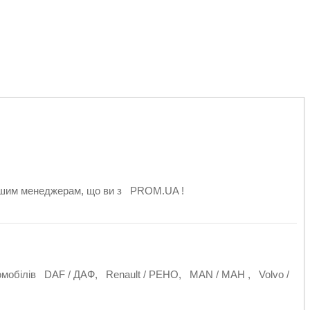
шим менеджерам, що ви з PROM.UA !
омобілів DAF / ДАФ, Renault / РЕНО, MAN / МАН , Volvo /