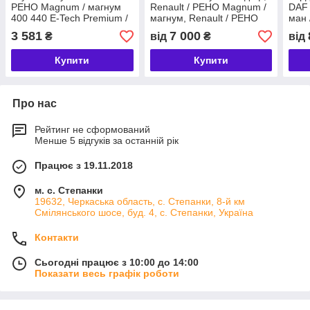
РЕНО Magnum / магнум
Renault / РЕНО Magnum /
DAF 
400 440 E-Tech Premium /
магнум, Renault / РЕНО
ман 
преміум
Premium / преміум, MAN /
Magn
3 581
7 000
₴
від
₴
від
ман
Prem
Купити
Купити
Про нас
Рейтинг не сформований
Менше 5 відгуків за останній рік
Працює з 19.11.2018
м. с. Степанки
19632, Черкаська область, с. Степанки, 8-й км
Смілянського шосе, буд. 4, с. Степанки, Україна
Контакти
Сьогодні працює з 10:00 до 14:00
Показати весь графік роботи