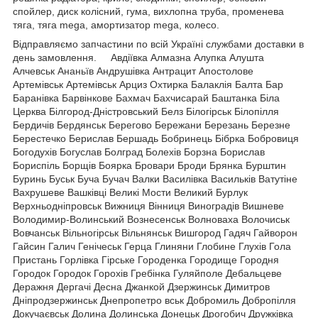
спойлер, диск колісний, гума, вихлопна труба, променева
тяга, тяга mega, амортизатор mega, колесо.
Відправляємо запчастини по всій Україні службами доставки в
день замовлення. Авдіївка Алмазна Алупка Алушта
Алчевськ Ананьїв Андрушівка Антрацит Апостолове
Артемівськ Артемівськ Арциз Охтирка Балаклія Балта Бар
Баранівка Барвінкове Бахмач Бахчисарай Баштанка Біла
Церква Білгород-Дністровський Белз Білогірськ Білопілля
Бердичів Бердянськ Берегово Бережани Березань Березне
Берестечко Берислав Бершадь Бобринець Бібрка Бобровиця
Богодухів Богуслав Болград Болехів Борзна Борислав
Бориспіль Борщів Боярка Бровари Броди Брянка Бурштин
Буринь Буськ Буча Бучач Валки Василівка Васильків Ватутіне
Вахрушеве Вашківці Великі Мости Великий Бурлук
Верхньодніпровськ Вижниця Вінниця Виноградів Вишневе
Володимир-Волинський Вознесенськ Волноваха Волочиськ
Вовчанськ Вільногірськ Вільнянськ Вишгород Гадяч Гайворон
Гайсин Галич Генічеськ Герца Глиняни Глобине Глухів Гола
Пристань Горлівка Гірське Городенка Городище Городня
Городок Городок Горохів Гребінка Гуляйполе Дебальцеве
Деражня Дергачі Десна Джанкой Дзержинськ Димитров
Дніпродзержинськ Днепропетро вськ Добромиль Добропілля
Докучаєвськ Долина Долинська Донецьк Дрогобич Дружківка