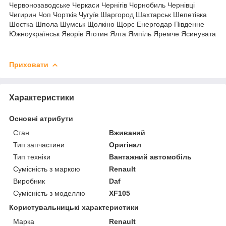
Червонозаводське Черкаси Чернігів Чорнобиль Чернівці
Чигирин Чоп Чортків Чугуїв Шаргород Шахтарськ Шепетівка
Шостка Шпола Шумськ Щолкіно Щорс Енергодар Південне
Южноукраїнськ Яворів Яготин Ялта Ямпіль Яремче Ясинувата
Приховати
Характеристики
Основні атрибути
Стан
Вживаний
Тип запчастини
Оригінал
Тип техніки
Вантажний автомобіль
Сумісність з маркою
Renault
Виробник
Daf
Сумісність з моделлю
XF105
Користувальницькі характеристики
Марка
Renault