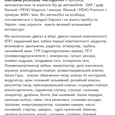
автозапчастини та агрегати б/у до автомобілів DAF / даф,
Renault / РЕНО Magnum / магнум, Renault / РЕНО Premium /
преміум, MAN / ман. Всі автомобілі на розборці
поставляються з Західної Європи і не мають пробігу по
Україні, тому агрегати мають великий залишковий
моторесурс.
Ми пропонуємо двигун в зборі, двигун першої комплектності,
КПП, карданний вал, кабіна першої комплектності, редуктор,
віскомуфта, крильчатка, радіатор, інтеркулер, турбіна,
гальмівний кран, ГУР (гідропідсилювач керма), ПГУ
(пневмогидроусилителя ), компресор, супорт, ресора,
пневмо подушка, поздовжня тяга, поперечна тяга,
Пневмоамортизатор кабіни, амортизатор, диск зчеплення,
корзина, розподільник повітря, розвантажувальний клапан,
бачок Гура, клапан обмеження тиску, клапан 4х контурний,
модулятор, кран головний гальмівний, релейний клапан,
регулятор тиску, прискорювальний клапан, осушувач повітря,
влагоотделитель, підшипник ступиці, ступиця, сальники,
генератор, драбини, болти, бак паливний, балка передня,
шпильки колісні, гайки, тяга реактивна, гальмівні колодки,
тріскачка, енергоакумулятор, гальмівні камери, насос
паливний, стартер, шворінь , сідло причіпний, бампер,
решітка радіатора, крило, сходинки, спойлер, боковий