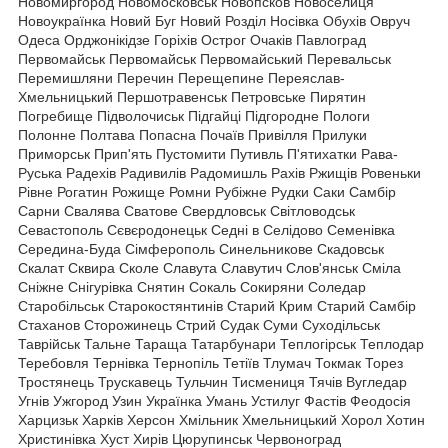
Новомиргород Новомосковськ Новопсков Новоселиця
Новоукраїнка Новий Буг Новий Розділ Носівка Обухів Овруч
Одеса Орджонікідзе Горіхів Острог Очаків Павлоград
Первомайськ Первомайськ Первомайський Перевальськ
Перемишляни Перечин Перещепине Переяслав-
Хмельницький Першотравенськ Петровське Пирятин
Погребище Підволочиськ Підгайці Підгородне Пологи
Полонне Полтава Попасна Почаїв Привілля Прилуки
Приморськ Прип'ять Пустомити Путивль П'ятихатки Рава-
Руська Радехів Радивилів Радомишль Рахів Ржищів Ровеньки
Рівне Рогатин Рожище Ромни Рубіжне Рудки Саки Самбір
Сарни Свалява Сватове Свердловськ Світловодськ
Севастополь Сєвєродонецьк Седні в Селідово Семенівка
Середина-Буда Сімферополь Синельникове Скадовськ
Скалат Сквира Сколе Славута Славутич Слов'янськ Сміла
Сніжне Снігурівка Снятин Сокаль Сокиряни Соледар
Старобільськ Старокостянтинів Старий Крим Старий Самбір
Стаханов Сторожинець Стрий Судак Суми Суходільськ
Таврійськ Тальне Тараща Татарбунари Теплогірськ Теплодар
Теребовля Тернівка Тернопіль Тетіїв Тлумач Токмак Торез
Тростянець Трускавець Тульчин Тисмениця Тячів Вугледар
Угнів Ужгород Узин Українка Умань Устилуг Фастів Феодосія
Харцизьк Харків Херсон Хмільник Хмельницький Хорол Хотин
Христинівка Хуст Хирів Цюрупинськ Червоноград