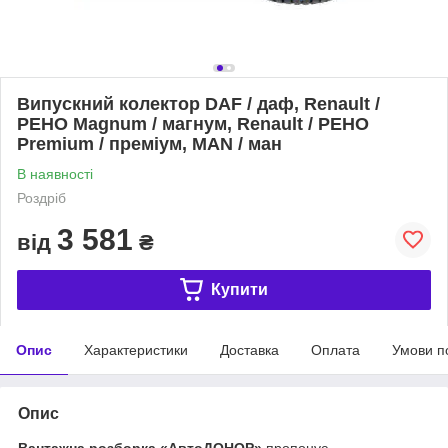
Випускний колектор DAF / даф, Renault /
РЕНО Magnum / магнум, Renault / РЕНО
Premium / преміум, MAN / ман
В наявності
Роздріб
3 581
від
₴
Купити
Опис
Характеристики
Доставка
Оплата
Умови п
Опис
Вантажна розборка «АвтоДОНОР»
пропонує