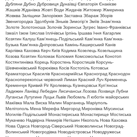
Дубляни Дубно Дубровиця Дунаївці Євпаторія Єнакієве
Жашків Жданівка Жовті Води Жидачів Житомир Жмеринка
Жовква Заліщики Запоріжжя Заставна Збараж Зборів
Звенигородка Здолбунів Зіньків Зимогір'я Зміїв Знам'янка
Золоте Золотоноша Золочів Зоринськ Зугрес Івано-Франківськ
Ізмаїл Ізюм Ізяслав Іллічівськ Ірпінь Іршава Ічня Кагарлик
Козятин Калуш Кам'янець-Подільський Кам'янка Кам'янка-
Бузька Кам'янка-Дніпровська Камінь-Каширський Канів
Карлівка Каховка Керч Київ Кодима Козелець Козельщина
Козова Козятин Коломак Коломия Комсомольськ Конотоп
Костянтинівка Корець Коростень Коростишів Корсунь-
Шевченківський Корюківка Косів Костопіль Котовськ
Краматорськ Красилів Красноармійськ Красноград Краснодон
Красноперекопськ червоний Лиман Красний Луч Кременець
Кременчук Кривий Ріг Кролевець Кузнецовськ Куп'янськ
Ладижин Ланівці Лебедин Лисичанськ Лозова Лохвиця Лубни
Луганськ Лутугине Луцьк Львів Любомль Л юботін майорських
Макіївка Мала Виска Малин Марганець Маріуполь
Мелітополь Мена Мерефа Миргород Миронівка Міусинськ
Могилів-Подільський Монастириська Монастирище Мостиська
Мукачево Надвірна Немирів Нетішин Нікополь Нова Каховка
Нова Одеса Новгород-Сіверський Нововолинськ Новоград-
Волинський Новогродівка Новодністровськ Новодружеськ