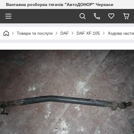
Вантажна розборка тягачів "АвтоДОНОР" Черкаси
Товари та послуги
DAF
DAF XF 105
Ходова част