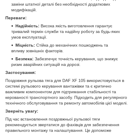
заміни штатної деталі без необхідності додаткових
модифікацій.
Переваги:
Надійність:
Висока якість виготовлення гарантує
тривалий термін служби та надійну роботу за будь-яких
умов експлуатації.
Міцність:
Стійка до механічних пошкоджень та
впливу зовнішніх факторів.
Безпека:
Забезпечує точність керування, що знижує
ризик аварійних ситуацій на дорозі.
Застосування:
Поздовжня рульова тяга для DAF XF 105 використовується в
системі рульового керування вантажівки та є критично
важливим компонентом для підтримання стабільності та
керованості транспортного засобу. Підходить для регулярного
технічного обслуговування та ремонту автомобілів цієї моделі.
Зверніть увагу:
Під час встановлення поздовжньої рульової тяги
рекомендується звертатися до фахівців для забезпечення
правильного монтажу та налаштування. Це допоможе