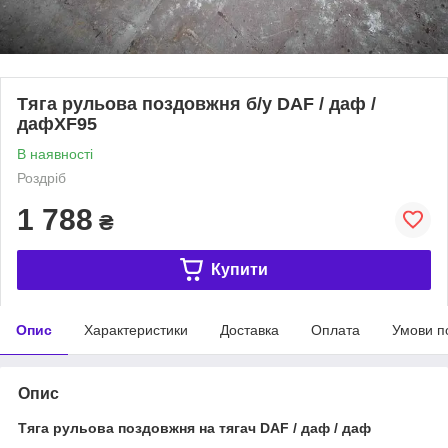
Тяга рульова поздовжня б/у DAF / даф /
дафXF95
В наявності
Роздріб
1 788
₴
Купити
Опис
Характеристики
Доставка
Оплата
Умови п
Опис
Тяга рульова поздовжня на тягач DAF / даф / даф