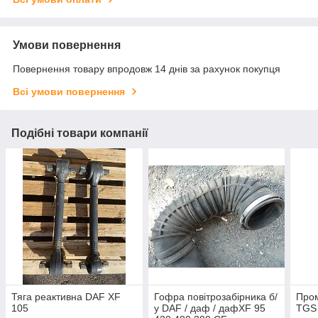
Умови повернення
Повернення товару впродовж 14 днів за рахунок покупця
Всі умови повернення
Подібні товари компанії
Тяга реактивна DAF XF
Гофра повітрозабірника б/
Пром
105
у DAF / даф / дафXF 95
TGS