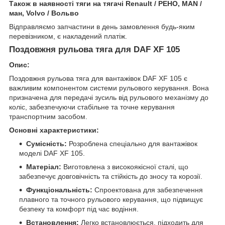
Також в наявності тяги на тягачі Renault / РЕНО, MAN /
ман, Volvo / Вольво
Відправляємо запчастини в день замовлення будь-яким
перевізником, є накладений платіж.
Поздовжня рульова тяга для DAF XF 105
Опис:
Поздовжня рульова тяга для вантажівок DAF XF 105 є
важливим компонентом системи рульового керування. Вона
призначена для передачі зусиль від рульового механізму до
коліс, забезпечуючи стабільне та точне керування
транспортним засобом.
Основні характеристики:
Сумісність:
Розроблена спеціально для вантажівок
моделі DAF XF 105.
Матеріал:
Виготовлена з високоякісної сталі, що
забезпечує довговічність та стійкість до зносу та корозії.
Функціональність:
Спроектована для забезпечення
плавного та точного рульового керування, що підвищує
безпеку та комфорт під час водіння.
Встановлення:
Легко встановлюється, підходить для