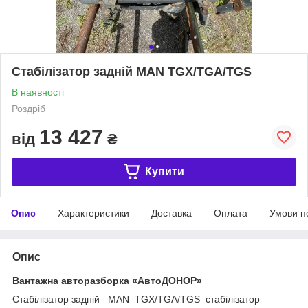
Стабілізатор задній MAN TGX/TGA/TGS
В наявності
Роздріб
13 427
від
₴
Купити
Опис
Характеристики
Доставка
Оплата
Умови п
Опис
Вантажна авторазборка «АвтоДОНОР»
Стабілізатор задній MAN TGX/TGA/TGS стабілізатор