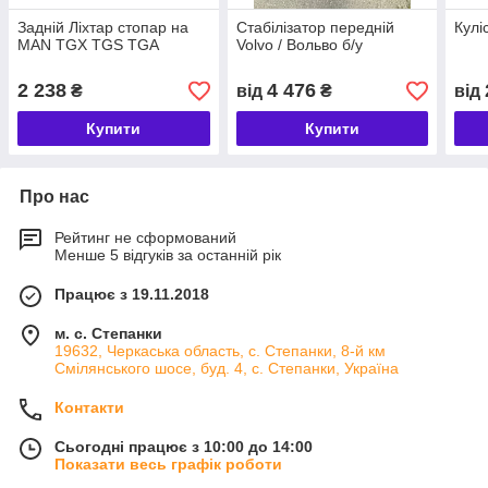
Задній Ліхтар стопар на
Стабілізатор передній
Кул
MAN TGX TGS TGA
Volvo / Вольво б/у
2 238
4 476
₴
від
₴
від
Купити
Купити
Про нас
Рейтинг не сформований
Менше 5 відгуків за останній рік
Працює з 19.11.2018
м. с. Степанки
19632, Черкаська область, с. Степанки, 8-й км
Смілянського шосе, буд. 4, с. Степанки, Україна
Контакти
Сьогодні працює з 10:00 до 14:00
Показати весь графік роботи