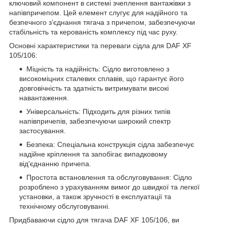
ключовий компонент в системі зчеплення вантажівки з
напівпричепом. Цей елемент слугує для надійного та
безпечного з’єднання тягача з причепом, забезпечуючи
стабільність та керованість комплексу під час руху.
Основні характеристики та переваги сідла для DAF XF
105/106:
Міцність та надійність: Сідло виготовлено з
високоміцних сталевих сплавів, що гарантує його
довговічність та здатність витримувати високі
навантаження.
Універсальність: Підходить для різних типів
напівпричепів, забезпечуючи широкий спектр
застосування.
Безпека: Спеціальна конструкція сідла забезпечує
надійне кріплення та запобігає випадковому
від'єднанню причепа.
Простота встановлення та обслуговування: Сідло
розроблено з урахуванням вимог до швидкої та легкої
установки, а також зручності в експлуатації та
технічному обслуговуванні.
Придбаваючи сідло для тягача DAF XF 105/106, ви