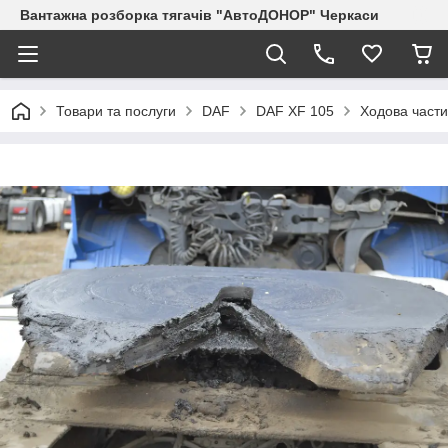
Вантажна розборка тягачів "АвтоДОНОР" Черкаси
Товари та послуги
DAF
DAF XF 105
Ходова част