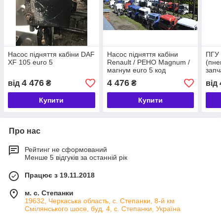
Насос підняття кабіни DAF
Насос підняття кабіни
ПГУ
XF 105 euro 5
Renault / РЕНО Magnum /
(пне
магнум euro 5 код
запч
5010615920
DAF
4 476
4 476
від
₴
₴
від
Купити
Купити
Про нас
Рейтинг не сформований
Менше 5 відгуків за останній рік
Працює з 19.11.2018
м. с. Степанки
19632, Черкаська область, с. Степанки, 8-й км
Смілянського шосе, буд. 4, с. Степанки, Україна