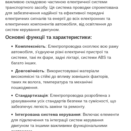
важливою складовою частиною електричної системи
транспортного засобу. Ця система проводки спроектована
для забезпечення надійної та ефективної передачі
електричних сигналів та енергії до всіх електронних та
електричних компонентів автомобіля, від освітлення до
систем керування двигуном.
Основні функції та характеристики:
Комплексність
: Електропроводка охоплює всю раму
автомобіля, з'єднуючи різні електричні пристрої та
системи, такі як фари, задні ліхтарі, системи ABS та
багато інших.
Довговічність
: Використовувані матеріали
високоякісні та стійкі до впливу зовнішніх факторів,
таких як волога, температура та механічні
пошкодження.
Стандартизація
: Електропроводка розроблена з
урахуванням усіх стандартів безпеки та сумісності, що
забезпечує легкість заміни та ремонту.
Інтегрована система керування
: Включає елементи
для підключення та інтеграції систем керування
двигуном та іншими важливими функціональними
системами.