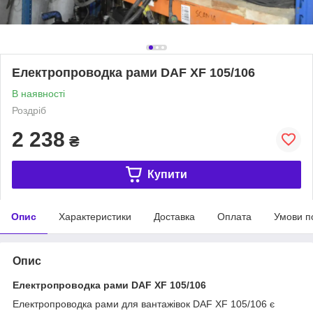
Електропроводка рами DAF XF 105/106
В наявності
Роздріб
2 238
₴
Купити
Опис
Характеристики
Доставка
Оплата
Умови п
Опис
Електропроводка рами DAF XF 105/106
Електропроводка рами для вантажівок DAF XF 105/106 є