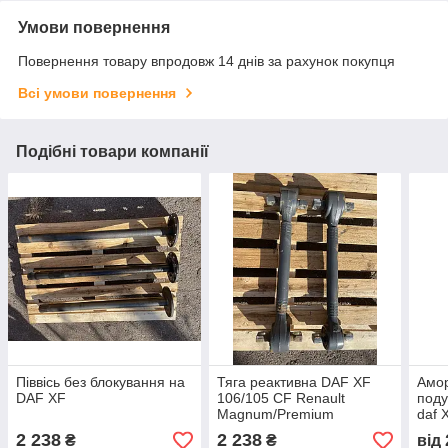
Умови повернення
Повернення товару впродовж 14 днів за рахунок покупця
Всі умови повернення
Подібні товари компанії
Піввісь без блокування на
Тяга реактивна DAF XF
Амор
DAF XF
106/105 CF Renault
поду
Magnum/Premium
daf 
2 238
2 238
₴
₴
від