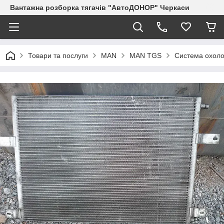
Вантажна розборка тягачів "АвтоДОНОР" Черкаси
Товари та послуги
MAN
MAN TGS
Система охол