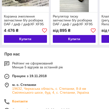
Корзина зчеплення
Регулятор тиску
Кла
запчастини б/у розборка
запчастини б/у розборка
(рег
DAF / даф / дафXF XF95
DAF / даф / дафXF XF95
Rena
430 480 CF Renault /
430 480 380 CF Renault /
4 476
895
₴
від
₴
від
РЕНО Magnum / магнум
РЕНО Magnum / магнум
400
Купити
Купити
Про нас
Рейтинг не сформований
Менше 5 відгуків за останній рік
Працює з 19.11.2018
м. с. Степанки
19632, Черкаська область, с. Степанки, 8-й км
Смілянського шосе, буд. 4, с. Степанки, Україна
Контакти