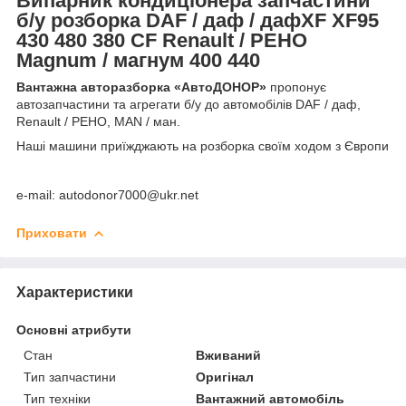
Випарник кондиціонера запчастини
б/у розборка DAF / даф / дафXF XF95
430 480 380 CF Renault / РЕНО
Magnum / магнум 400 440
Вантажна авторазборка «АвтоДОНОР»
пропонує
автозапчастини та агрегати б/у до автомобілів DAF / даф,
Renault / РЕНО, MAN / ман.
Наші машини приїжджають на розборка своїм ходом з Європи
e-mail: autodonor7000@ukr.net
Приховати
Характеристики
Основні атрибути
Стан
Вживаний
Тип запчастини
Оригінал
Тип техніки
Вантажний автомобіль