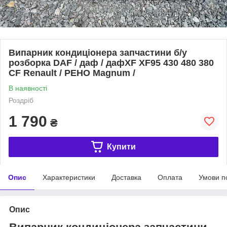
Випарник кондиціонера запчастини б/у
розборка DAF / даф / дафXF XF95 430 480 380
CF Renault / РЕНО Magnum /
В наявності
Роздріб
1 790
₴
Купити
Опис
Характеристики
Доставка
Оплата
Умови п
Опис