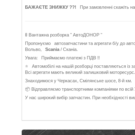
БАЖАЄТЕ ЗНИЖКУ ??!
При замовленні скажіть 
🚦 Вантажна розборка " АвтоДОНОР "
Пропонуємо автозапчастини та агрегати б/у до ав
Вольво,
Scania
/ Сканіа.
Увага: Приймаємо платежі з ПДВ !!
⭐ Автомобілі на нашій розборці поставляються із зах
Всі агрегати мають великий залишковий моторесурс
Знаходимося у Черкасах, Смілянське шосе, 8-й км.
📦 Відправляємо транспортними компаніями по всій У
У нас широкий вибір запчастин. При необхідності в