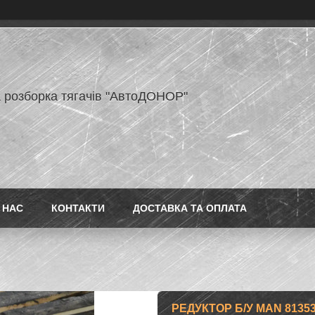
 розборка тягачів "АвтоДОНОР"
 НАС
КОНТАКТИ
ДОСТАВКА ТА ОПЛАТА
РЕДУКТОР Б/У MAN 81353