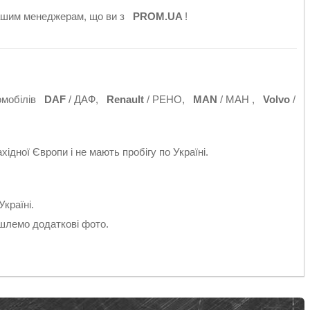
нашим менеджерам, що ви з
PROM.UA
!
томобілів
DAF
/ ДАФ,
Renault
/ РЕНО,
MAN
/ МАН ,
Volvo
/
ідної Європи і не мають пробігу по Україні.
.
країні.
ишлемо додаткові фото.