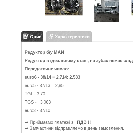
Опис
Характеристики
Редуктор б/у MAN
Редуктор в ідеальному стані, на зубах немає слі
Передаточне число:
euro6 - 38/14 = 2,714; 2,533
euro5 - 37/13 = 2,85
TGL - 3,70
TGS - 3,083
euro3 - 37/10
➡ Приймаємо платежі з
ПДВ !!
➡ Запчастини відправляємо в день замовлення.