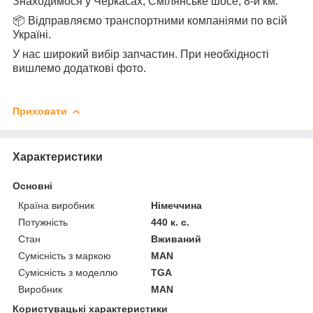
Знаходимося у Черкасах, Смілянське шосе, 8-й км.
📦 Відправляємо транспортними компаніями по всій
Україні.
У нас широкий вибір запчастин. При необхідності
вишлемо додаткові фото.
Приховати
Характеристики
Основні
Країна виробник
Німеччина
Потужність
440 к. с.
Стан
Вживаний
Сумісність з маркою
MAN
Сумісність з моделлю
TGA
Виробник
MAN
Користувацькi характеристики