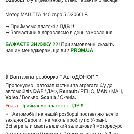
D2066LF
б/у в ідеальному стані. Гарантія 1 місяць!
Мотор МАН ТГА 440 євро 5 D2066LF.
➡ Приймаємо платежі з
ПДВ !!
➡ Запчастини відправляємо в день замовлення.
БАЖАЄТЕ ЗНИЖКУ ??!
При замовленні скажіть
нашим менеджерам, що ви з
PROM.UA
🚦 Вантажна розборка " АвтоДОНОР "
Пропонуємо автозапчастини та агрегати б/у до
автомобілів
DAF
/ ДАФ,
Renault
/ РЕНО,
MAN
/ МАН,
Volvo
/ Вольво,
Scania
/ Сканіа.
Увага:
Приймаємо платежі з ПДВ !!
⭐ Автомобілі на нашій розборці поставляються із
західної Європи і не мають пробігу по Україні.
Всі агрегати мають великий залишковий моторесурс.