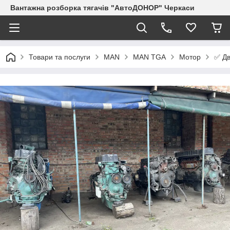
Вантажна розборка тягачів "АвтоДОНОР" Черкаси
✅ Дв
Товари та послуги
MAN
MAN TGA
Мотор