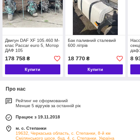
Двигун DAF XF 105.460 M-
Бак паливний сталевий
Насо
клас Paccar euro 5, Мотор
600 літрів
секц
ДАФ 105
даф1
178 758
18 770
8 9
₴
₴
Купити
Купити
Про нас
Рейтинг не сформований
Менше 5 відгуків за останній рік
Працює з 19.11.2018
м. с. Степанки
19632, Черкаська область, с. Степанки, 8-й км
Смілянського шосе, буд. 4, с. Степанки, Україна