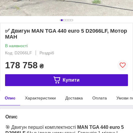
✅ Двигун MAN TGA 440 euro 5 D2066LF, Мотор
МАН
В наявності
Код: D2066LF
Роздріб
178 758
₴
Купити
Опис
Характеристики
Доставка
Оплата
Умови п
Опис
🎯 Двигун першої комплектності
MAN TGA 440 euro 5