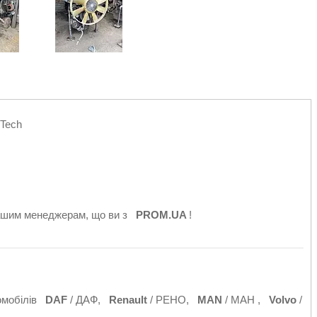
-Tech
нашим менеджерам, що ви з
PROM.UA
!
томобілів
DAF
/ ДАФ,
Renault
/ РЕНО,
MAN
/ МАН ,
Volvo
/