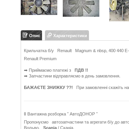
Опис
Характеристики
Крильчатка б/у Renault Magnum & nbsp, 400 440 E
Renault Premium
➡ Приймаємо платежі з
ПДВ !!
➡ Запчастини відправляємо в день замовлення.
БАЖАЄТЕ ЗНИЖКУ ??!
При замовленні скажіть 
🚦 Вантажна розборка " АвтоДОНОР "
Пропонуємо автозапчастини та агрегати б/у до ав
Вольво,
Scania
/ Сканіа.