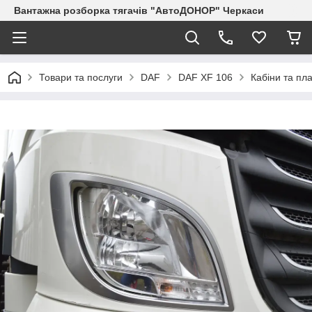
Вантажна розборка тягачів "АвтоДОНОР" Черкаси
Товари та послуги
DAF
DAF XF 106
Кабіни та пла