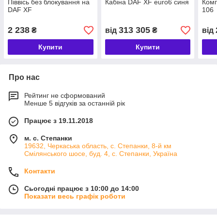
Піввісь без блокування на
Кабіна DAF XF euro6 синя
Комп
DAF XF
106
2 238
313 305
₴
від
₴
від
Купити
Купити
Про нас
Рейтинг не сформований
Менше 5 відгуків за останній рік
Працює з 19.11.2018
м. с. Степанки
19632, Черкаська область, с. Степанки, 8-й км
Смілянського шосе, буд. 4, с. Степанки, Україна
Контакти
Сьогодні працює з 10:00 до 14:00
Показати весь графік роботи