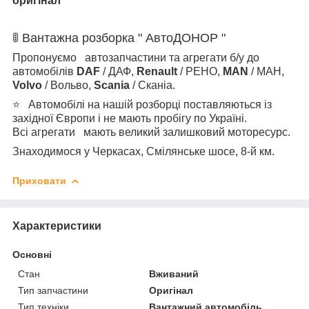
оригінал
🚦 Вантажна розборка " АвтоДОНОР "
Пропонуємо автозапчастини та агрегати б/у до
автомобілів
DAF
/ ДАФ,
Renault
/ РЕНО,
MAN
/ МАН,
Volvo
/ Вольво,
Scania
/ Сканіа.
⭐
Автомобілі на нашій розборці поставляються із
західної Європи і
не мають пробігу по Україні.
Всі агрегати мають великий залишковий моторесурс.
Знаходимося у Черкасах, Смілянське шосе, 8-й км.
Приховати
Характеристики
Основні
Стан
Вживаний
Тип запчастини
Оригінал
Тип техніки
Вантажний автомобіль