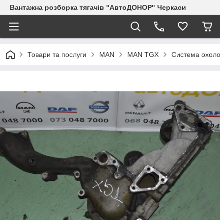
Вантажна розборка тягачів "АвтоДОНОР" Черкаси
Товари та послуги
MAN
MAN TGX
Система охол