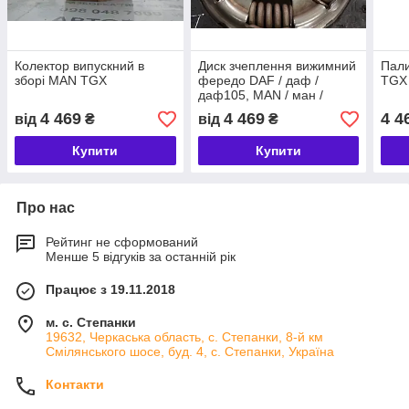
Колектор випускний в
Диск зчеплення вижимний
Пал
зборі MAN TGX
фередо DAF / даф /
TGX
даф105, MAN / ман /
манTGX, TGS, Renault /
4 469
4 469
4 4
від
₴
від
₴
РЕНО Magnum / магнум,
Купити
Купити
Про нас
Рейтинг не сформований
Менше 5 відгуків за останній рік
Працює з 19.11.2018
м. с. Степанки
19632, Черкаська область, с. Степанки, 8-й км
Смілянського шосе, буд. 4, с. Степанки, Україна
Контакти