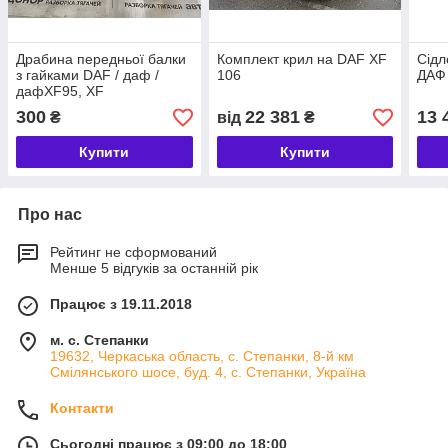
Драбина передньої балки
Комплект крил на DAF XF
Сідл
з гайками DAF / даф /
106
ДАФ
дафXF95, XF
300
22 381
13 
₴
від
₴
Купити
Купити
Про нас
Рейтинг не сформований
Менше 5 відгуків за останній рік
Працює з 19.11.2018
м. с. Степанки
19632, Черкаська область, с. Степанки, 8-й км
Смілянського шосе, буд. 4, с. Степанки, Україна
Контакти
Сьогодні працює з 09:00 до 18:00