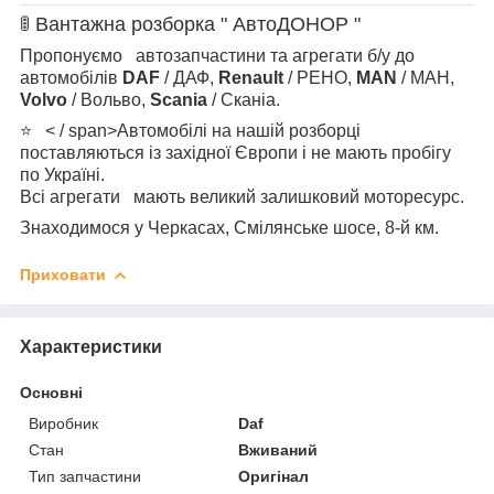
🚦 Вантажна розборка " АвтоДОНОР "
Пропонуємо автозапчастини та агрегати б/у до
автомобілів
DAF
/ ДАФ,
Renault
/ РЕНО,
MAN
/ МАН,
Volvo
/ Вольво,
Scania
/ Сканіа.
⭐ < / span>Автомобілі на нашій розборці
поставляються із західної Європи і
не мають пробігу
по Україні.
Всі агрегати мають великий залишковий моторесурс.
Знаходимося у Черкасах, Смілянське шосе, 8-й км.
Приховати
Характеристики
Основні
Виробник
Daf
Стан
Вживаний
Тип запчастини
Оригінал