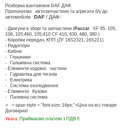
Розборка вантажівок DAF ДАФ.
Пропонуємо автозапчастини та агрегати б/у до
DAF
/ ДАФ:
автомобілів
- Двигуни в зборі та запчастини (
Paccar
XF 95, 105,
106, 105.460, 105.410 CF 410, 430, 480, 380
)
- Коробки передач, КПП (ZF 16S2321, 16S221)
- Редуктори
- Кабіни
- Глушники
- Гальмівна система
- Елементи ходової частини
- Гідравліка для тягачів
- Електрика
- Система охолодження
- Елементи Кузови
- Паливна система
⭐ < span style = "font-size: 16px;">Ціна на всі товари
Договірна!
Увага:
Приймаємо платежі з ПДВ !!