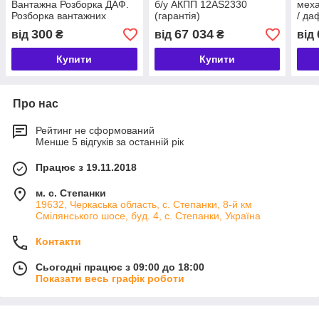
Вантажна Розборка ДАФ.
б/у АКПП 12AS2330
мех
Розборка вантажних
(гарантія)
/ да
вантажівок і тягачів
інта
300
67 034
від
₴
від
₴
від
Купити
Купити
Про нас
Рейтинг не сформований
Менше 5 відгуків за останній рік
Працює з 19.11.2018
м. с. Степанки
19632, Черкаська область, с. Степанки, 8-й км
Смілянського шосе, буд. 4, с. Степанки, Україна
Контакти
Сьогодні працює з 09:00 до 18:00
Показати весь графік роботи