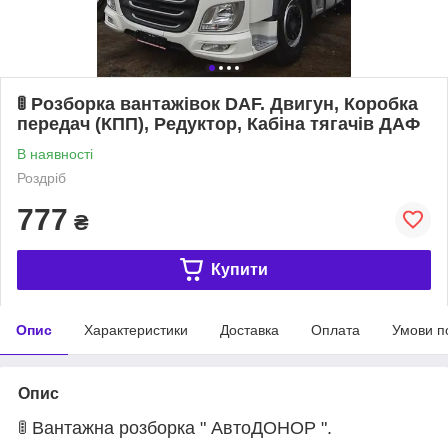
🚦 Розборка вантажівок DAF. Двигун, Коробка
передач (КПП), Редуктор, Кабіна тягачів ДАФ
В наявності
Роздріб
777
₴
Купити
Опис
Характеристики
Доставка
Оплата
Умови п
Опис
🚦 Вантажна розборка " АвтоДОНОР ".