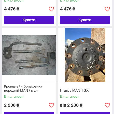
В наявності
В наявності
4 476
4 476
₴
₴
Купити
Купити
Кронштейн бризковика
передній MAN / ман
Піввісь MAN TGX
В наявності
В наявності
2 238
2 238
₴
від
₴