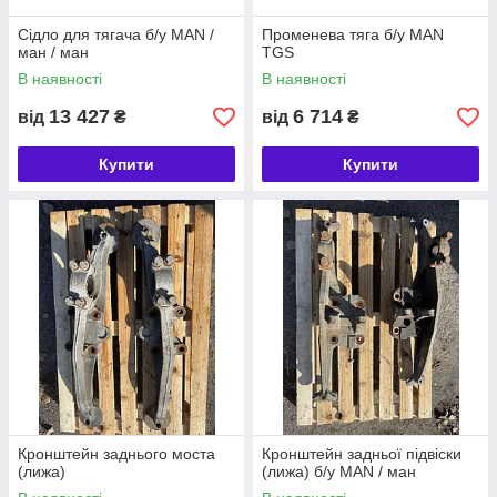
Сідло для тягача б/у MAN /
Променева тяга б/у MAN
ман / ман
TGS
В наявності
В наявності
13 427
6 714
від
₴
від
₴
Купити
Купити
Кронштейн заднього моста
Кронштейн задньої підвіски
(лижа)
(лижа) б/у MAN / ман