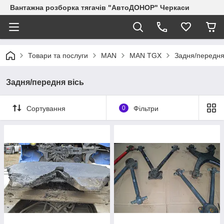
Вантажна розборка тягачів "АвтоДОНОР" Черкаси
Товари та послуги
MAN
MAN TGX
Задня/передня
Задня/передня вісь
Сортування
0
Фільтри