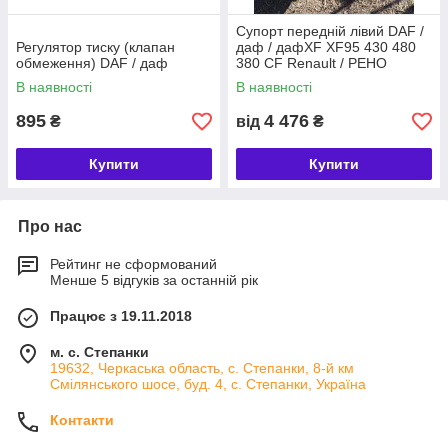
Супорт передній лівий DAF /
Регулятор тиску (клапан
даф / дафXF XF95 430 480
обмеження) DAF / даф
380 CF Renault / РЕНО
Magnum / магнум 400 440 E-
В наявності
В наявності
Tech
895
4 476
₴
від
₴
Купити
Купити
Про нас
Рейтинг не сформований
Менше 5 відгуків за останній рік
Працює з 19.11.2018
м. с. Степанки
19632, Черкаська область, с. Степанки, 8-й км
Смілянського шосе, буд. 4, с. Степанки, Україна
Контакти