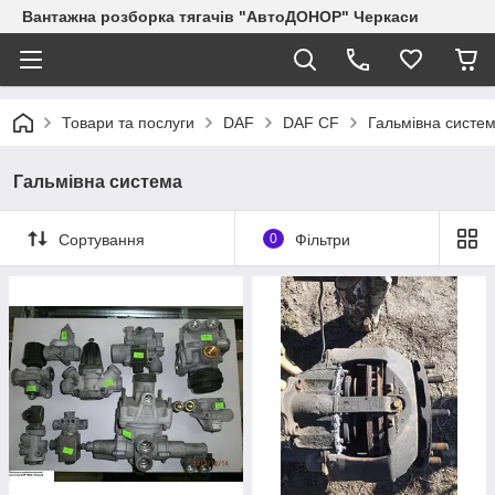
Вантажна розборка тягачів "АвтоДОНОР" Черкаси
Товари та послуги
DAF
DAF CF
Гальмівна систе
Гальмівна система
Сортування
0
Фільтри